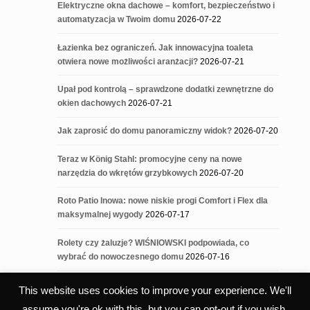
Elektryczne okna dachowe – komfort, bezpieczeństwo i
automatyzacja w Twoim domu
2026-07-22
Łazienka bez ograniczeń. Jak innowacyjna toaleta
otwiera nowe możliwości aranżacji?
2026-07-21
Upał pod kontrolą – sprawdzone dodatki zewnętrzne do
okien dachowych
2026-07-21
Jak zaprosić do domu panoramiczny widok?
2026-07-20
Teraz w König Stahl: promocyjne ceny na nowe
narzędzia do wkrętów grzybkowych
2026-07-20
Roto Patio Inowa: nowe niskie progi Comfort i Flex dla
maksymalnej wygody
2026-07-17
Rolety czy żaluzje? WIŚNIOWSKI podpowiada, co
wybrać do nowoczesnego domu
2026-07-16
This website uses cookies to improve your experience. We'll
assume you're ok with this, but you can opt-out if you wish.