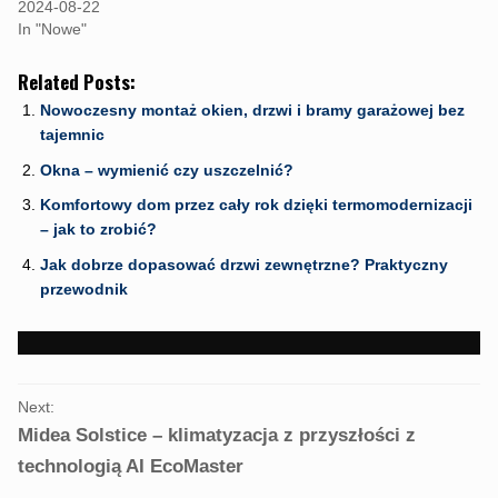
2024-08-22
e
n
e
n
s
n
In "Nowe"
s
i
s
i
n
i
n
n
n
Related Posts:
n
e
n
e
w
e
w
w
w
Nowoczesny montaż okien, drzwi i bramy garażowej bez
w
i
w
tajemnic
i
n
i
n
d
n
d
o
d
Okna – wymienić czy uszczelnić?
o
w
o
w
)
w
Komfortowy dom przez cały rok dzięki termomodernizacji
)
)
– jak to zrobić?
Jak dobrze dopasować drzwi zewnętrzne? Praktyczny
przewodnik
PORTFOLIO
Next:
NAVIGATION
Midea Solstice – klimatyzacja z przyszłości z
technologią AI EcoMaster