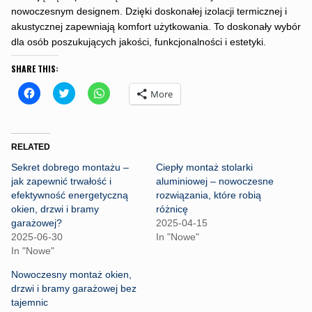
nowoczesnym designem. Dzięki doskonałej izolacji termicznej i
akustycznej zapewniają komfort użytkowania. To doskonały wybór
dla osób poszukujących jakości, funkcjonalności i estetyki.
SHARE THIS:
C
C
C
More
l
l
l
i
i
i
c
c
c
k
k
k
t
t
t
o
o
o
RELATED
s
s
s
h
h
h
Sekret dobrego montażu –
Ciepły montaż stolarki
a
a
a
r
r
r
jak zapewnić trwałość i
aluminiowej – nowoczesne
e
e
e
efektywność energetyczną
rozwiązania, które robią
o
o
o
n
n
n
okien, drzwi i bramy
różnicę
F
T
W
garażowej?
2025-04-15
a
w
h
c
i
a
2025-06-30
In "Nowe"
e
t
t
In "Nowe"
b
t
s
o
e
A
o
r
p
Nowoczesny montaż okien,
k
(
p
drzwi i bramy garażowej bez
(
O
(
O
p
O
tajemnic
p
e
p