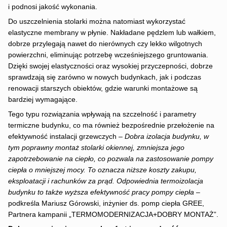
i podnosi jakość wykonania.
Do uszczelnienia stolarki można natomiast wykorzystać
elastyczne membrany w płynie. Nakładane pędzlem lub wałkiem,
dobrze przylegają nawet do nierównych czy lekko wilgotnych
powierzchni, eliminując potrzebę wcześniejszego gruntowania.
Dzięki swojej elastyczności oraz wysokiej przyczepności, dobrze
sprawdzają się zarówno w nowych budynkach, jak i podczas
renowacji starszych obiektów, gdzie warunki montażowe są
bardziej wymagające.
Tego typu rozwiązania wpływają na szczelność i parametry
termiczne budynku, co ma również bezpośrednie przełożenie na
efektywność instalacji grzewczych
– Dobra izolacja budynku, w
tym poprawny montaż stolarki okiennej, zmniejsza jego
zapotrzebowanie na ciepło, co pozwala na zastosowanie pompy
ciepła o mniejszej mocy. To oznacza niższe koszty zakupu,
eksploatacji i rachunków za prąd. Odpowiednia termoizolacja
budynku to także wyższa efektywność pracy pompy ciepła
–
podkreśla Mariusz Górowski, inżynier ds. pomp ciepła GREE,
Partnera kampanii „TERMOMODERNIZACJA+DOBRY MONTAŻ”.