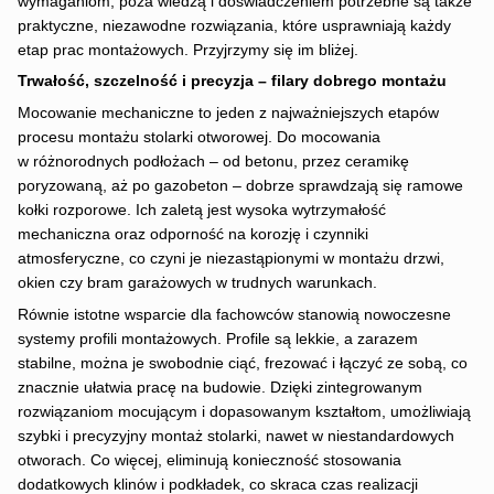
wymaganiom, poza wiedzą i doświadczeniem potrzebne są także
praktyczne, niezawodne rozwiązania, które usprawniają każdy
etap prac montażowych. Przyjrzymy się im bliżej.
Trwałość, szczelność i precyzja
–
filary dobrego montażu
Mocowanie mechaniczne to jeden z najważniejszych etapów
procesu montażu stolarki otworowej. Do mocowania
w różnorodnych podłożach – od betonu, przez ceramikę
poryzowaną, aż po gazobeton – dobrze sprawdzają się ramowe
kołki rozporowe. Ich zaletą jest wysoka wytrzymałość
mechaniczna oraz odporność na korozję i czynniki
atmosferyczne, co czyni je niezastąpionymi w montażu drzwi,
okien czy bram garażowych w trudnych warunkach.
Równie istotne wsparcie dla fachowców stanowią nowoczesne
systemy profili montażowych. Profile są lekkie, a zarazem
stabilne, można je swobodnie ciąć, frezować i łączyć ze sobą, co
znacznie ułatwia pracę na budowie. Dzięki zintegrowanym
rozwiązaniom mocującym i dopasowanym kształtom, umożliwiają
szybki i precyzyjny montaż stolarki, nawet w niestandardowych
otworach. Co więcej, eliminują konieczność stosowania
dodatkowych klinów i podkładek, co skraca czas realizacji