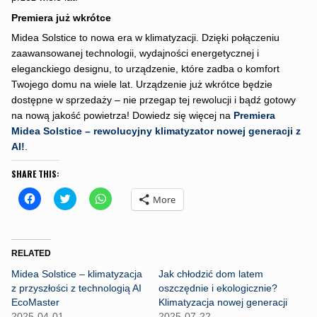
Premiera już wkrótce
Midea Solstice to nowa era w klimatyzacji. Dzięki połączeniu
zaawansowanej technologii, wydajności energetycznej i
eleganckiego designu, to urządzenie, które zadba o komfort
Twojego domu na wiele lat. Urządzenie już wkrótce będzie
dostępne w sprzedaży – nie przegap tej rewolucji i bądź gotowy
na nową jakość powietrza! Dowiedz się więcej na
Premiera
Midea Solstice – rewolucyjny klimatyzator nowej generacji z
AI!
.
SHARE THIS:
C
C
C
More
l
l
l
i
i
i
c
c
c
k
k
k
t
t
t
o
o
o
RELATED
s
s
s
h
h
h
Midea Solstice – klimatyzacja
Jak chłodzić dom latem
a
a
a
r
r
r
z przyszłości z technologią AI
oszczędnie i ekologicznie?
e
e
e
EcoMaster
Klimatyzacja nowej generacji
o
o
o
n
n
n
2025-04-01
2025-07-22