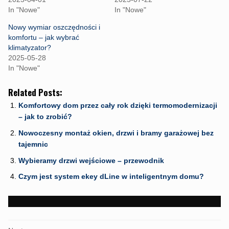
F
T
W
In "Nowe"
In "Nowe"
a
w
h
c
i
a
e
t
t
Nowy wymiar oszczędności i
b
t
s
komfortu – jak wybrać
o
e
A
o
r
p
klimatyzator?
k
(
p
2025-05-28
(
O
(
O
p
O
In "Nowe"
p
e
p
e
n
e
n
s
n
Related Posts:
s
i
s
i
n
i
n
n
n
Komfortowy dom przez cały rok dzięki termomodernizacji
n
e
n
– jak to zrobić?
e
w
e
w
w
w
w
i
w
Nowoczesny montaż okien, drzwi i bramy garażowej bez
i
n
i
tajemnic
n
d
n
d
o
d
o
w
o
Wybieramy drzwi wejściowe – przewodnik
w
)
w
)
)
Czym jest system ekey dLine w inteligentnym domu?
PORTFOLIO