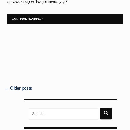
sprawdzi się w Twojej inwestycji?
CONTINUE READING
POSTS
←
Older posts
NAVIGATION
Search
for: