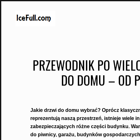
Skip
to
content
PRZEWODNIK PO WIEL
DO DOMU – OD P
Jakie drzwi do domu wybrać? Oprócz klasyczny
reprezentują naszą przestrzeń, istnieje wiele
zabezpieczających różne części budynku. Wart
do piwnicy, garażu, budynków gospodarczych