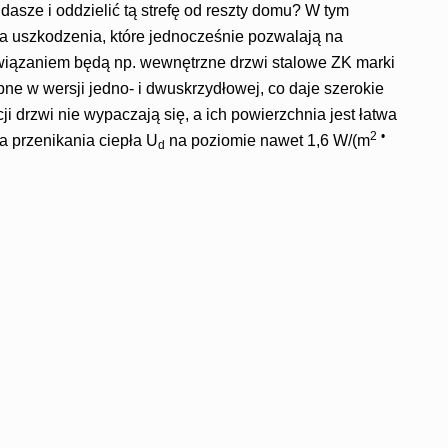
sze i oddzielić tą strefę od reszty domu? W tym
na uszkodzenia, które jednocześnie pozwalają na
związaniem będą np. wewnętrzne drzwi stalowe ZK marki
ne w wersji jedno- i dwuskrzydłowej, co daje szerokie
ji drzwi nie wypaczają się, a ich powierzchnia jest łatwa
2
•
a przenikania ciepła U
na poziomie nawet 1,6 W/(m
d