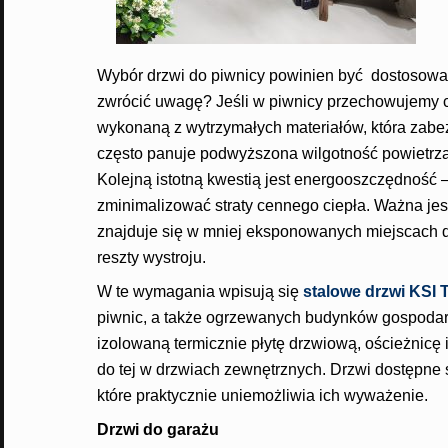
Wybór drzwi do piwnicy powinien być dostosowany
zwrócić uwagę? Jeśli w piwnicy przechowujemy c
wykonaną z wytrzymałych materiałów, która zab
często panuje podwyższona wilgotność powietrza, 
Kolejną istotną kwestią jest energooszczędność –
zminimalizować straty cennego ciepła. Ważna jes
znajduje się w mniej eksponowanych miejscach d
reszty wystroju.
W te wymagania wpisują się
stalowe drzwi KSI
piwnic, a także ogrzewanych budynków gospodar
izolowaną termicznie płytę drzwiową, ościeżnicę 
do tej w drzwiach zewnętrznych. Drzwi dostępne 
które praktycznie uniemożliwia ich wyważenie.
Drzwi do garażu