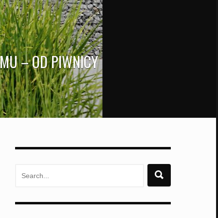
MU – OD PIWNICY
Search
for: