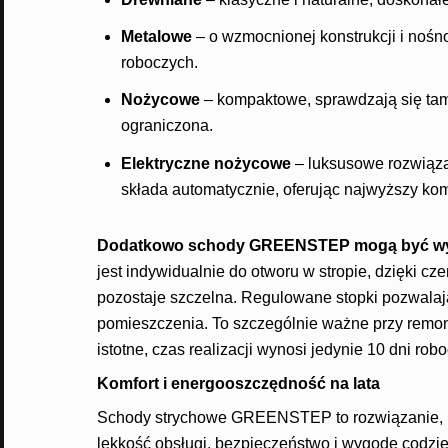
Metalowe
– o wzmocnionej konstrukcji i nośno
roboczych.
Nożycowe
– kompaktowe, sprawdzają się tam, 
ograniczona.
Elektryczne nożycowe
– luksusowe rozwiązan
składa automatycznie, oferując najwyższy kom
Dodatkowo schody GREENSTEP mogą być wyk
jest indywidualnie do otworu w stropie, dzięki cz
pozostaje szczelna. Regulowane stopki pozwalaj
pomieszczenia. To szczególnie ważne przy remont
istotne, czas realizacji wynosi jedynie 10 dni rob
Komfort i energooszczędność na lata
Schody strychowe GREENSTEP to rozwiązanie, kt
lekkość obsługi, bezpieczeństwo i wygodę codz