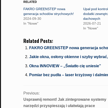
o
o
o
RELATED
s
s
s
h
h
h
FAKRO GREENSTEP nowa
Upał pod kontro
a
a
a
r
r
r
generacja schodów strychowych!
dodatki zewnętr
e
e
e
2024-09-30
dachowych
o
o
o
n
n
n
In "Nowe"
2026-07-21
F
T
W
a
w
h
In "Nowe"
c
i
a
e
t
t
b
t
s
Related Posts:
o
e
A
o
r
p
k
(
p
FAKRO GREENSTEP nowa generacja scho
(
O
(
O
p
O
p
e
p
Jakie okna, osłony okienne i szyby wybrać
e
n
e
n
s
n
Okna INNOVIEW – „Światło cię uniesie”
s
i
s
i
n
i
n
n
n
Pomiar bez pudła – laser krzyżowy i dalmi
n
e
n
e
w
e
w
w
w
w
i
w
PORTFOLIO
i
n
i
n
d
n
Previous:
d
o
d
NAVIGATION
o
w
o
Usprawnij remont! Jak zintegrowane systemy
w
)
w
)
)
narzędzi przyspieszają i ułatwiają prace