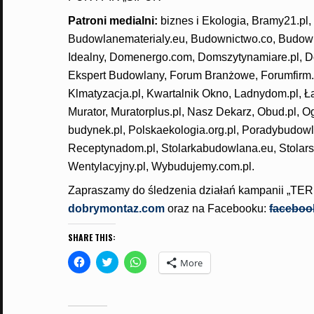
Patroni medialni:
biznes i Ekologia, Bramy21.pl
Budowlanematerialy.eu, Budownictwo.co, Budo
Idealny, Domenergo.com, Domszytynamiare.pl, Do
Ekspert Budowlany, Forum Branżowe, Forumfirm.eu
Klmatyzacja.pl, Kwartalnik Okno, Ladnydom.pl, Ł
Murator, Muratorplus.pl, Nasz Dekarz, Obud.pl, 
budynek.pl, Polskaekologia.org.pl, Poradybudo
Receptynadom.pl, Stolarkabudowlana.eu, Stolarst
Wentylacyjny.pl, Wybudujemy.com.pl.
Zapraszamy do śledzenia działań kampanii 
dobrymontaz.com
oraz na Facebooku:
faceboo
SHARE THIS:
C
C
C
More
l
l
l
i
i
i
c
c
c
k
k
k
t
t
t