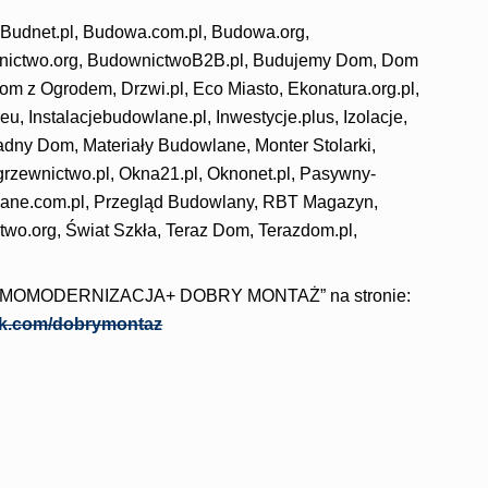
, Budnet.pl, Budowa.com.pl, Budowa.org,
wnictwo.org, BudownictwoB2B.pl, Budujemy Dom, Dom
m z Ogrodem, Drzwi.pl, Eco Miasto, Ekonatura.org.pl,
, Instalacjebudowlane.pl, Inwestycje.plus, Izolacje,
adny Dom, Materiały Budowlane, Monter Stolarki,
Ogrzewnictwo.pl, Okna21.pl, Oknonet.pl, Pasywny-
wlane.com.pl, Przegląd Budowlany, RBT Magazyn,
wo.org, Świat Szkła, Teraz Dom, Terazdom.pl,
„TERMOMODERNIZACJA+ DOBRY MONTAŻ” na stronie:
k.com/dobrymontaz