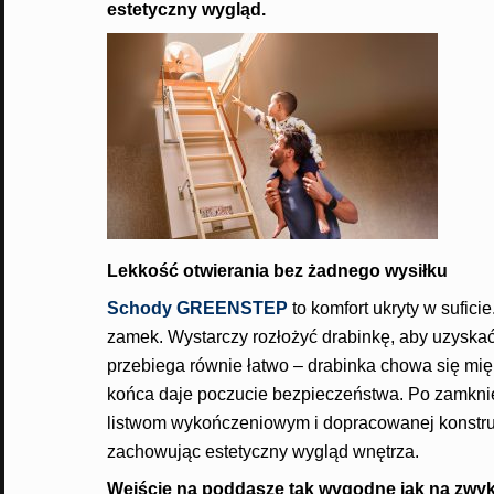
estetyczny wygląd.
Lekkość otwierania bez żadnego wysiłku
Schody GREENSTEP
to komfort ukryty w sufici
zamek. Wystarczy rozłożyć drabinkę, aby uzyskać
przebiega równie łatwo – drabinka chowa się mi
końca daje poczucie bezpieczeństwa. Po zamknięc
listwom wykończeniowym i dopracowanej konstruk
zachowując estetyczny wygląd wnętrza.
Wejście na poddasze tak wygodne jak na zwykł