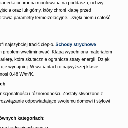
barierka ochronna montowana na poddaszu, uchwyt
jścia oraz luk górny, który chroni klapę przed
prawia parametry termoizolacyjne. Dzięki niemu całość
i najszybciej tracić ciepło.
Schody strychowe
en problem wyeliminować. Klapa wypełniona materiałem
ierę, która skutecznie ogranicza straty energii. Dzięki
cuje wydajniej. W wariantach o najwyższej klasie
ynosi 0,48 W/m²K.
zeb
cjonalności i różnorodności. Zostały stworzone z
 rozwiązanie odpowiadające swojemu domowi i stylowi
ównych kategoriach:
 do tradycyjnych wnętrz.