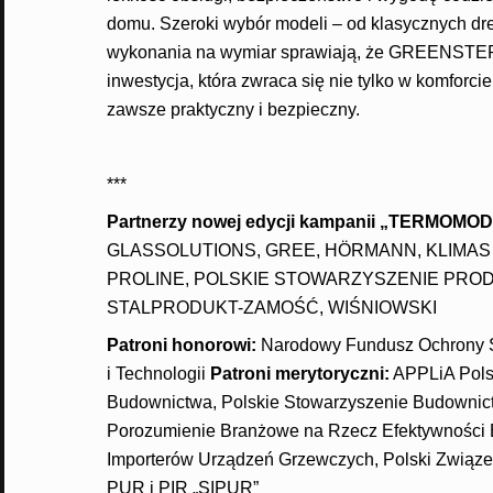
domu. Szeroki wybór modeli – od klasycznych d
wykonania na wymiar sprawiają, że GREENSTEP p
inwestycja, która zwraca się nie tylko w komforc
zawsze praktyczny i bezpieczny.
***
Partnerzy nowej edycji kampanii
„TERMOMOD
GLASSOLUTIONS, GREE, HÖRMANN, KLIMAS 
PROLINE, POLSKIE STOWARZYSZENIE PRO
STALPRODUKT-ZAMOŚĆ, WIŚNIOWSKI
Patroni honorowi:
Narodowy Fundusz Ochrony Śr
i Technologii
Patroni merytoryczni:
APPLiA Polsk
Budownictwa, Polskie Stowarzyszenie Budownict
Porozumienie Branżowe na Rzecz Efektywności 
Importerów Urządzeń Grzewczych, Polski Związek
PUR i PIR „SIPUR”