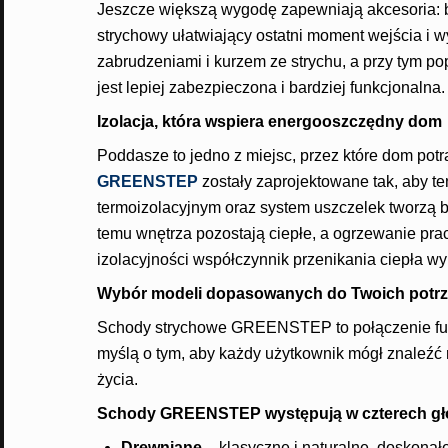
Jeszcze większą wygodę zapewniają akcesoria: 
strychowy ułatwiający ostatni moment wejścia i wy
zabrudzeniami i kurzem ze strychu, a przy tym po
jest lepiej zabezpieczona i bardziej funkcjonalna.
Izolacja, która wspiera energooszczędny dom
Poddasze to jedno z miejsc, przez które dom potraf
GREENSTEP
zostały zaprojektowane tak, aby t
termoizolacyjnym oraz system uszczelek tworzą bar
temu wnętrza pozostają ciepłe, a ogrzewanie pra
izolacyjności współczynnik przenikania ciepła w
Wybór modeli dopasowanych do Twoich potr
Schody strychowe GREENSTEP to połączenie funk
myślą o tym, aby każdy użytkownik mógł znaleźć
życia.
Schody GREENSTEP występują w czterech gł
Drewniane
– klasyczne i naturalne, doskonałe