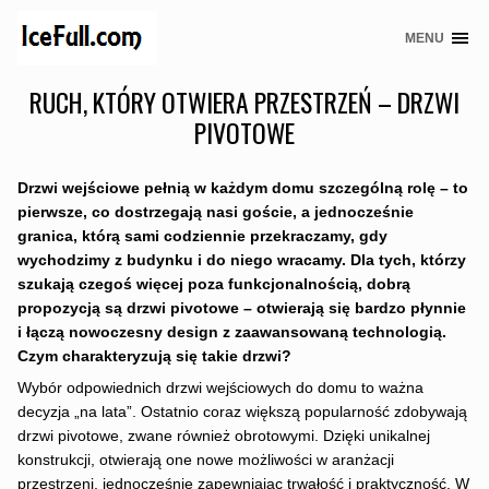
MENU
Skip
to
RUCH, KTÓRY OTWIERA PRZESTRZEŃ – DRZWI
content
PIVOTOWE
Drzwi wejściowe pełnią w każdym domu szczególną rolę – to
pierwsze, co dostrzegają nasi goście, a jednocześnie
granica, którą sami codziennie przekraczamy, gdy
wychodzimy z budynku i do niego wracamy. Dla tych, którzy
szukają czegoś więcej poza funkcjonalnością, dobrą
propozycją są drzwi pivotowe – otwierają się bardzo płynnie
i łączą nowoczesny design z zaawansowaną technologią.
Czym charakteryzują się takie drzwi?
Wybór odpowiednich drzwi wejściowych do domu to ważna
decyzja „na lata”. Ostatnio coraz większą popularność zdobywają
drzwi pivotowe, zwane również obrotowymi. Dzięki unikalnej
konstrukcji, otwierają one nowe możliwości w aranżacji
przestrzeni, jednocześnie zapewniając trwałość i praktyczność. W