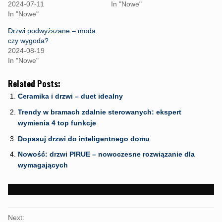
n
n
n
2024-07-11
In "Nowe"
F
T
W
In "Nowe"
a
w
h
c
i
a
e
t
t
Drzwi podwyższane – moda
b
t
s
czy wygoda?
o
e
A
o
r
p
2024-08-19
k
(
p
In "Nowe"
(
O
(
O
p
O
p
e
p
e
n
e
Related Posts:
n
s
n
s
i
s
Ceramika i drzwi – duet idealny
i
n
i
n
n
n
Trendy w bramach zdalnie sterowanych: ekspert
n
e
n
e
w
e
wymienia 4 top funkcje
w
w
w
w
i
w
i
n
i
Dopasuj drzwi do inteligentnego domu
n
d
n
d
o
d
Nowość: drzwi PIRUE – nowoczesne rozwiązanie dla
o
w
o
w
)
w
wymagających
)
)
PORTFOLIO
Next: