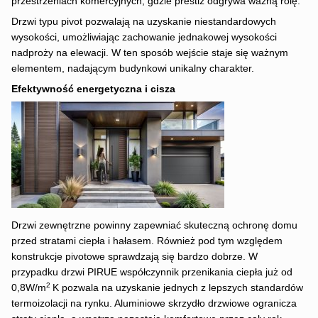
przestrzeniach komercyjnych, gdzie prestiż odgrywa ważną rolę.
Drzwi typu pivot pozwalają na uzyskanie niestandardowych
wysokości, umożliwiając zachowanie jednakowej wysokości
nadproży na elewacji. W ten sposób wejście staje się ważnym
elementem, nadającym budynkowi unikalny charakter.
Efektywność energetyczna i cisza
Drzwi zewnętrzne powinny zapewniać skuteczną ochronę domu
przed stratami ciepła i hałasem. Również pod tym względem
konstrukcje pivotowe sprawdzają się bardzo dobrze. W
przypadku drzwi PIRUE współczynnik przenikania ciepła już od
2
0,8W/m
K pozwala na uzyskanie jednych z lepszych standardów
termoizolacji na rynku. Aluminiowe skrzydło drzwiowe ogranicza