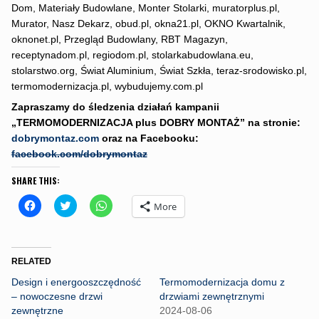
Dom, Materiały Budowlane, Monter Stolarki, muratorplus.pl,
Murator, Nasz Dekarz, obud.pl, okna21.pl, OKNO Kwartalnik,
oknonet.pl, Przegląd Budowlany, RBT Magazyn,
receptynadom.pl, regiodom.pl, stolarkabudowlana.eu,
stolarstwo.org, Świat Aluminium, Świat Szkła, teraz-srodowisko.pl,
termomodernizacja.pl, wybudujemy.com.pl
Zapraszamy do śledzenia działań
kampanii
„TERMOMODERNIZACJA plus DOBRY MONTAŻ” na stronie:
dobrymontaz.com
oraz na Facebooku:
facebook.com/dobrymontaz
SHARE THIS:
C
C
C
More
l
l
l
i
i
i
c
c
c
k
k
k
t
t
t
o
o
o
RELATED
s
s
s
h
h
h
Design i energooszczędność
Termomodernizacja domu z
a
a
a
r
r
r
– nowoczesne drzwi
drzwiami zewnętrznymi
e
e
e
zewnętrzne
2024-08-06
o
o
o