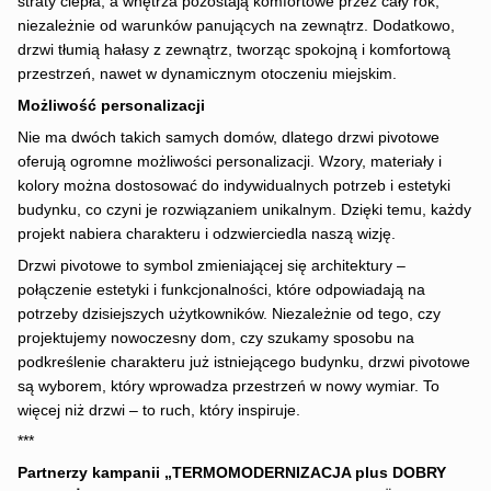
straty ciepła, a wnętrza pozostają komfortowe przez cały rok,
niezależnie od warunków panujących na zewnątrz. Dodatkowo,
drzwi tłumią hałasy z zewnątrz, tworząc spokojną i komfortową
przestrzeń, nawet w dynamicznym otoczeniu miejskim.
Możliwość personalizacji
Nie ma dwóch takich samych domów, dlatego drzwi pivotowe
oferują ogromne możliwości personalizacji. Wzory, materiały i
kolory można dostosować do indywidualnych potrzeb i estetyki
budynku, co czyni je rozwiązaniem unikalnym. Dzięki temu, każdy
projekt nabiera charakteru i odzwierciedla naszą wizję.
Drzwi pivotowe to symbol zmieniającej się architektury –
połączenie estetyki i funkcjonalności, które odpowiadają na
potrzeby dzisiejszych użytkowników. Niezależnie od tego, czy
projektujemy nowoczesny dom, czy szukamy sposobu na
podkreślenie charakteru już istniejącego budynku, drzwi pivotowe
są wyborem, który wprowadza przestrzeń w nowy wymiar. To
więcej niż drzwi – to ruch, który inspiruje.
***
Partnerzy kampanii
„TERMOMODERNIZACJA plus DOBRY