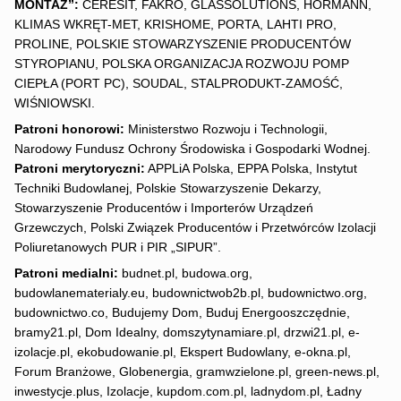
MONTAŻ”:
CERESIT, FAKRO, GLASSOLUTIONS, HÖRMANN,
KLIMAS WKRĘT-MET, KRISHOME, PORTA, LAHTI PRO,
PROLINE, POLSKIE STOWARZYSZENIE PRODUCENTÓW
STYROPIANU, POLSKA ORGANIZACJA ROZWOJU POMP
CIEPŁA (PORT PC), SOUDAL, STALPRODUKT-ZAMOŚĆ,
WIŚNIOWSKI.
Patroni honorowi:
Ministerstwo Rozwoju i Technologii,
Narodowy Fundusz Ochrony Środowiska i Gospodarki Wodnej.
Patroni merytoryczni:
APPLiA Polska, EPPA Polska, Instytut
Techniki Budowlanej, Polskie Stowarzyszenie Dekarzy,
Stowarzyszenie Producentów i Importerów Urządzeń
Grzewczych, Polski Związek Producentów i Przetwórców Izolacji
Poliuretanowych PUR i PIR „SIPUR”.
Patroni medialni:
budnet.pl, budowa.org,
budowlanematerialy.eu, budownictwob2b.pl, budownictwo.org,
budownictwo.co, Budujemy Dom, Buduj Energooszczędnie,
bramy21.pl, Dom Idealny, domszytynamiare.pl, drzwi21.pl, e-
izolacje.pl, ekobudowanie.pl, Ekspert Budowlany, e-okna.pl,
Forum Branżowe, Globenergia, gramwzielone.pl, green-news.pl,
inwestycje.plus, Izolacje, kupdom.com.pl, ladnydom.pl, Ładny