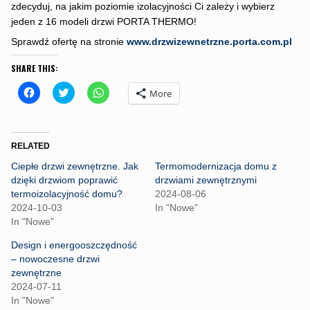
zdecyduj, na jakim poziomie izolacyjności Ci zależy i wybierz
jeden z 16 modeli drzwi PORTA THERMO!
Sprawdź ofertę na stronie
www.drzwizewnetrzne.porta.com.pl
SHARE THIS:
C
C
C
More
l
l
l
i
i
i
c
c
c
k
k
k
t
t
t
o
o
o
RELATED
s
s
s
h
h
h
Ciepłe drzwi zewnętrzne. Jak
Termomodernizacja domu z
a
a
a
r
r
r
dzięki drzwiom poprawić
drzwiami zewnętrznymi
e
e
e
termoizolacyjność domu?
2024-08-06
o
o
o
n
n
n
2024-10-03
In "Nowe"
F
T
W
In "Nowe"
a
w
h
c
i
a
e
t
t
Design i energooszczędność
b
t
s
– nowoczesne drzwi
o
e
A
o
r
p
zewnętrzne
k
(
p
2024-07-11
(
O
(
O
p
O
In "Nowe"
p
e
p