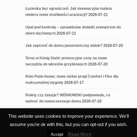
Łazienka bez ograniczeń. Jak innowacyjna toaleta
otwiera nowe możliwości aranżacji?
2026-07-21
Upał pod kontrolą – sprawdzone dodatki zewnętrzne do
okien dachowych
2026-07-21
Jak zaprosić do domu panoramiczny widok?
2026-07-20
Teraz w König Stahl: promocyjne ceny na nowe
narzędzia do wkrętów grzybkowych
2026-07-20
Roto Patio Inowa: nowe niskie progi Comfort i Flex dla
maksymalnej wygody
2026-07-17
Rolety czy żaluzje? WIŚNIOWSKI podpowiada, co
wybrać do nowoczesnego domu
2026-07-16
This website uses cookies to improve your experience. We'll
assume you're ok with this, but you can opt-out if you wish.
Read More
Accept