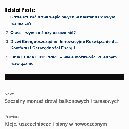
e
n
e
n
s
n
Related Posts:
s
i
s
i
n
i
n
n
n
Gdzie szukać drzwi wejściowych w niestandardowym
n
e
n
rozmiarze?
e
w
e
w
w
w
w
i
w
Okna – wymienić czy uszczelnić?
i
n
i
n
d
n
Drzwi Energooszczędne: Innowacyjne Rozwiązanie dla
d
o
d
o
w
o
Komfortu i Oszczędności Energii
w
)
w
)
)
Linia CLIMATOP® PRIME – wiele możliwości w jednym
rozwiązaniu
PORTFOLIO
Next:
NAVIGATION
Szczelny montaż drzwi balkonowych i tarasowych
Previous:
Kleje, uszczelniacze i piany w nowoczesnym