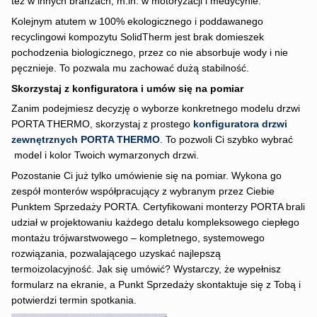
też w innych branżach, m.in. w motoryzacji i medycynie.
Kolejnym atutem w 100% ekologicznego i poddawanego
recyclingowi kompozytu SolidTherm jest brak domieszek
pochodzenia biologicznego, przez co nie absorbuje wody i nie
pęcznieje. To pozwala mu zachować dużą stabilność.
Skorzystaj z konfiguratora i umów się na pomiar
Zanim podejmiesz decyzję o wyborze konkretnego modelu drzwi
PORTA THERMO, skorzystaj z prostego
konfiguratora drzwi
zewnętrznych PORTA THERMO
. To pozwoli Ci szybko wybrać
model i kolor Twoich wymarzonych drzwi.
Pozostanie Ci już tylko umówienie się na pomiar. Wykona go
zespół monterów współpracujący z wybranym przez Ciebie
Punktem Sprzedaży PORTA. Certyfikowani monterzy PORTA brali
udział w projektowaniu każdego detalu kompleksowego ciepłego
montażu trójwarstwowego – kompletnego, systemowego
rozwiązania, pozwalającego uzyskać najlepszą
termoizolacyjność. Jak się umówić? Wystarczy, że wypełnisz
formularz na ekranie, a Punkt Sprzedaży skontaktuje się z Tobą i
potwierdzi termin spotkania.