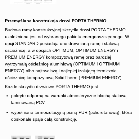
Przemyślana konstrukcja
drzwi PORTA THERMO
Budowa ramy konstrukcyjnej skrzydła drzwi PORTA THERMO
uzależniona jest od wybranego pakietu energooszczędnego. W
opcji STANDARD posiadają one drewnianą ramę i stalową
ościeżnicę, a w opcjach OPTIMUM, OPTIMUM ENERGY i
PREMIUM ENERGY kompozytową ramę oraz bardziej
wytrzymałą ościeżnicę aluminiową (OPTIMUM i OPTIMUM
ENERGY) albo najtrwalszą i najlepiej izolującą termicznie
ościeżnicę kompozytową SolidTherm (PREMIUM ENERGY).
Każde skrzydło drzwiowe PORTA THERMO jest:
pokryte odporną na warunki atmosferyczne blachą stalową
laminowaną PCV,
wypełnione termoizolacyjną pianą PUR (poliuretanową), która
doskonale spaja całą konstrukcję.