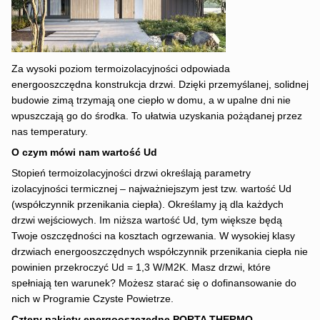
Za wysoki poziom termoizolacyjności odpowiada
energooszczędna konstrukcja drzwi. Dzięki przemyślanej, solidnej
budowie zimą trzymają one ciepło w domu, a w upalne dni nie
wpuszczają go do środka. To ułatwia uzyskania pożądanej przez
nas temperatury.
O czym mówi nam wartość Ud
Stopień termoizolacyjności drzwi określają parametry
izolacyjności termicznej – najważniejszym jest tzw. wartość Ud
(współczynnik przenikania ciepła). Określamy ją dla każdych
drzwi wejściowych. Im niższa wartość Ud, tym większe będą
Twoje oszczędności na kosztach ogrzewania. W wysokiej klasy
drzwiach energooszczędnych współczynnik przenikania ciepła nie
powinien przekroczyć Ud = 1,3 W/M2K. Masz drzwi, które
spełniają ten warunek? Możesz starać się o dofinansowanie do
nich w Programie Czyste Powietrze.
Cztery pakiety energooszczędne PORTA THERMO