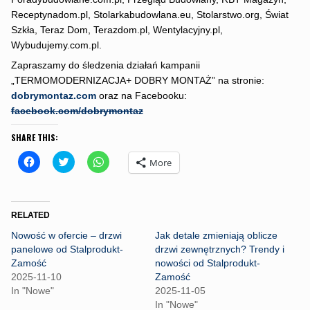
Receptynadom.pl, Stolarkabudowlana.eu, Stolarstwo.org, Świat
Szkła, Teraz Dom, Terazdom.pl, Wentylacyjny.pl,
Wybudujemy.com.pl.
Zapraszamy do śledzenia działań kampanii
„TERMOMODERNIZACJA+ DOBRY MONTAŻ” na stronie:
dobrymontaz.com
oraz na Facebooku:
facebook.com/dobrymontaz
SHARE THIS:
C
C
C
More
l
l
l
i
i
i
c
c
c
k
k
k
t
t
t
o
o
o
RELATED
s
s
s
h
h
h
Nowość w ofercie – drzwi
Jak detale zmieniają oblicze
a
a
a
r
r
r
panelowe od Stalprodukt-
drzwi zewnętrznych? Trendy i
e
e
e
Zamość
nowości od Stalprodukt-
o
o
o
n
n
n
2025-11-10
Zamość
F
T
W
In "Nowe"
2025-11-05
a
w
h
c
i
a
In "Nowe"