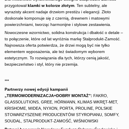
przygotował
klamki w kolorze złotym
. Ten subtelny, ale
wyrazisty akcent nadaje drzwiom prestiżu i elegancji. Złoto
doskonale komponuje się z czernią, drewnem i matowymi
powierzchniami, tworząc harmonijne i stylowe zestawienia.
Nowoczesne wzornictwo, solidna konstrukcja i dbałość o detale –
to połączenie, które od lat wyróżnia markę Stalprodukt-Zamość.
Najnowsza oferta potwierdza, że drzwi mogą być nie tylko
elementem wyposażenia, ale też świadomym wyborem
estetycznym. To rozwiązania dla tych, którzy cenią jakość,
bezpieczeństwo i styl, który nie przemija.
***
Partnerzy nowej edycji kampanii
„TERMOMODERNIZACJA+DOBRY MONTAŻ”:
FAKRO,
GLASSOLUTIONS, GREE, HÖRMANN, KLIMAS WKRĘT-MET,
KRISHOME, MIDEA, NYXON, PORTA, PROLINE, POLSKIE
STOWARZYSZENIE PRODUCENTÓW STYROPIANU, SOMFY,
SOUDAL, STALPRODUKT-ZAMOŚĆ, WIŚNIOWSKI