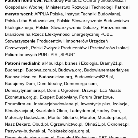
Patroni honorowi:
Narodowy Fundusz Ochrony Środowiska i
Gospodarki Wodnej, Ministerstwo Rozwoju i Technologii
Patroni
merytoryczni:
APPLiA Polska, Instytut Techniki Budowlanej,
Polska Izba Budownictwa, Polskie Stowarzyszenie Budownictwa
Ekologicznego, Polskie Stowarzyszenie Dekarzy, Porozumienie
Branżowe na Rzecz Efektywności Energetycznej POBE,
Stowarzyszenie Producentów i Importerów Urządzeń
Grzewczych, Polski Związek Producentów i Przetwórców Izolacji
Poliuretanowych PUR i PIR „SIPUR”
Patroni medialni:
all4build.pl, biznes i Ekologia, Bramy21.pl,
Budnet.pl, Budowa.com.pl, Budowa.org, Budowlanematerialy.eu,
Budownictwo.co, Budownictwo.org, BudownictwoB2B.pl,
Budujemy Dom, Dom Idealny, Domenergo.com,
Domszytynamiare.pl, Dom z Ogrodem, Drzwi.pl, Eco Miasto,
Ekonatura.org.pl, Ekspert Budowlany, Forum Branżowe,
Forumfirm.eu, Instalacjebudowlane.pl, Inwestycje.plus, Izolacje,
Klmatyzacja.pl, Kwartalnik Okno, Ladnydom.pl, Ładny Dom,
Materiały Budowlane, Monter Stolarki, Murator, Muratorplus.pl,
Nasz Dekarz, Obud.pl, Ogrzewnictwo.pl, Okna21.pl, Oknonet.pl,
Pasywny-budynek.pl, Polskaekologia.org.pl,
Poradybudowlane.com.pl, Przegląd Budowlany, RBT Magazyn,