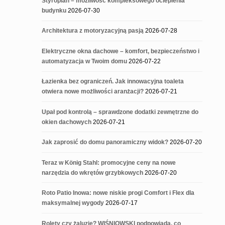
Styropian – możliwość kompleksowego ocieplenia
budynku
2026-07-30
Architektura z motoryzacyjną pasją
2026-07-28
Elektryczne okna dachowe – komfort, bezpieczeństwo i
automatyzacja w Twoim domu
2026-07-22
Łazienka bez ograniczeń. Jak innowacyjna toaleta
otwiera nowe możliwości aranżacji?
2026-07-21
Upał pod kontrolą – sprawdzone dodatki zewnętrzne do
okien dachowych
2026-07-21
Jak zaprosić do domu panoramiczny widok?
2026-07-20
Teraz w König Stahl: promocyjne ceny na nowe
narzędzia do wkrętów grzybkowych
2026-07-20
Roto Patio Inowa: nowe niskie progi Comfort i Flex dla
maksymalnej wygody
2026-07-17
Rolety czy żaluzje? WIŚNIOWSKI podpowiada, co