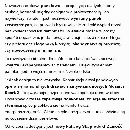
Nowoczesne
drzwi panelowe
to propozycja dla tych, którzy
szukają harmonii między designem a praktycznością. Ich
największym atutem jest możliwość
wymiany paneli
zewnętrznych
, co pozwala błyskawicznie zmienić wygląd drzwi
bez konieczności ich demontażu. W efekcie można w prosty
sposób dopasować je do nowej aranżacji – niezależnie od tego,
czy preferujesz
elegancką klasykę
,
skandynawską prostotę
,
czy
nowoczesny minimalizm
.
To rozwiązanie idealne dla osób, które lubią odświeżać swoje
wnętrze i eksperymentować z trendami. Dzięki wymiennym
panelom jedno wejście może mieć wiele odsłon.
Jednak design to nie wszystko. Konstrukcja drzwi panelowych
opiera się na
solidnych drzwiach antywłamaniowych Mozart i
Spark 2
. To gwarancja bezpieczeństwa i spokoju domowników.
Dodatkowo drzwi te zapewniają
doskonałą izolację akustyczną
i termiczną
, co przekłada się na komfort oraz
energooszczędność. Ciche, ciepłe i bezpieczne – takie właśnie są
nowoczesne drzwi panelowe.
Od września dostępny jest
nowy katalog Stalprodukt-Zamość
,