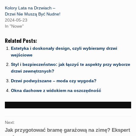
e
t
t
b
t
s
Kolory Lata na Drzwiach –
o
e
A
o
r
p
Drzwi Nie Muszą Być Nudne!
k
(
p
2024-05-23
(
O
(
O
p
O
In "Nowe"
p
e
p
e
n
e
n
s
n
Related Posts:
s
i
s
i
n
i
n
n
n
Estetyka i doskonały design, czyli wybieramy drzwi
n
e
n
wejściowe
e
w
e
w
w
w
w
i
w
Styl i bezpieczeństwo: jak łączyć te aspekty przy wyborze
i
n
i
drzwi zewnętrznych?
n
d
n
d
o
d
o
w
o
Drzwi podwyższane – moda czy wygoda?
w
)
w
)
)
Okna dachowe z widokiem na oszczędność
PORTFOLIO
Next:
NAVIGATION
Jak przygotować bramę garażową na zimę? Ekspert