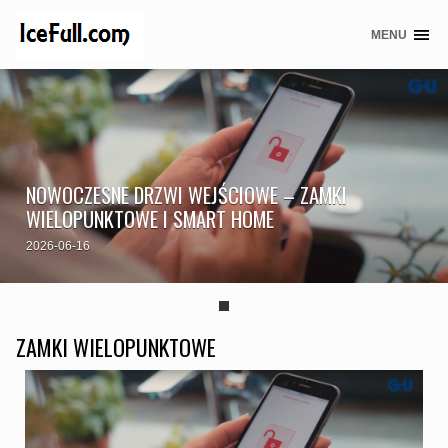
MENU
Skip
to
content
NOWOCZESNE DRZWI WEJŚCIOWE – ZAMKI
WIELOPUNKTOWE I SMART HOME
2026-06-16
ZAMKI WIELOPUNKTOWE