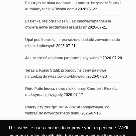
Elektryczne okna dachowe – komfort, bezpieczeństwo i
automatyzacja w Twoim domu
2026-07-22
Łazienka bez ograniczeń. Jak innowacyjna toaleta
otwiera nowe możliwości aranżacji?
2026-07-21
Upał pod kontrolą – sprawdzone dodatki zewnętrzne do
okien dachowych
2026-07-21
Jak zaprosić do domu panoramiczny widok?
2026-07-20
Teraz w König Stahl: promocyjne ceny na nowe
narzędzia do wkrętów grzybkowych
2026-07-20
Roto Patio Inowa: nowe niskie progi Comfort i Flex dla
maksymalnej wygody
2026-07-17
Rolety czy żaluzje? WIŚNIOWSKI podpowiada, co
wybrać do nowoczesnego domu
2026-07-16
This website uses cookies to improve your experience. We'll
assume you're ok with this, but you can opt-out if you wish.