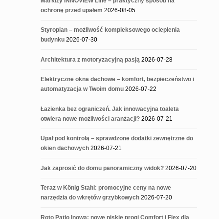
Markizy INNOVIEW Line – praktyczny sposób na
ochronę przed upałem
2026-08-05
Styropian – możliwość kompleksowego ocieplenia
budynku
2026-07-30
Architektura z motoryzacyjną pasją
2026-07-28
Elektryczne okna dachowe – komfort, bezpieczeństwo i
automatyzacja w Twoim domu
2026-07-22
Łazienka bez ograniczeń. Jak innowacyjna toaleta
otwiera nowe możliwości aranżacji?
2026-07-21
Upał pod kontrolą – sprawdzone dodatki zewnętrzne do
okien dachowych
2026-07-21
Jak zaprosić do domu panoramiczny widok?
2026-07-20
Teraz w König Stahl: promocyjne ceny na nowe
narzędzia do wkrętów grzybkowych
2026-07-20
Roto Patio Inowa: nowe niskie progi Comfort i Flex dla