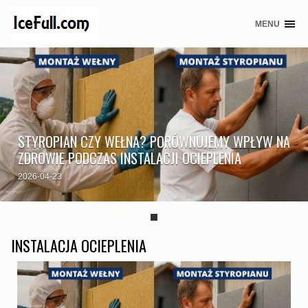
MENU
Skip
to
content
STYROPIAN CZY WEŁNA? PORÓWNUJEMY WPŁYW NA
ZDROWIE PODCZAS INSTALACJI OCIEPLENIA
2026-04-23
INSTALACJA OCIEPLENIA