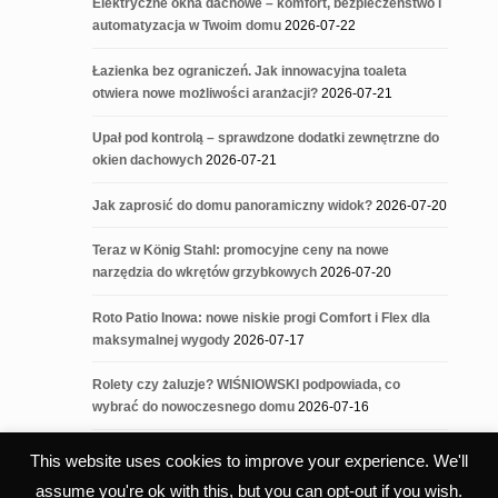
Elektryczne okna dachowe – komfort, bezpieczeństwo i
automatyzacja w Twoim domu
2026-07-22
Łazienka bez ograniczeń. Jak innowacyjna toaleta
otwiera nowe możliwości aranżacji?
2026-07-21
Upał pod kontrolą – sprawdzone dodatki zewnętrzne do
okien dachowych
2026-07-21
Jak zaprosić do domu panoramiczny widok?
2026-07-20
Teraz w König Stahl: promocyjne ceny na nowe
narzędzia do wkrętów grzybkowych
2026-07-20
Roto Patio Inowa: nowe niskie progi Comfort i Flex dla
maksymalnej wygody
2026-07-17
Rolety czy żaluzje? WIŚNIOWSKI podpowiada, co
wybrać do nowoczesnego domu
2026-07-16
This website uses cookies to improve your experience. We'll
assume you're ok with this, but you can opt-out if you wish.