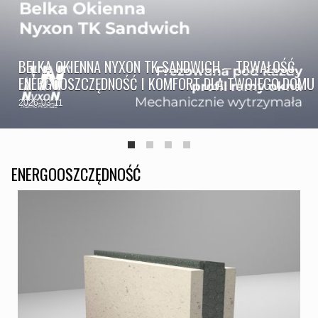
BELKA OKIENNA NYXON TK SANDWICH – TRWAŁOŚĆ,
ENERGOOSZCZĘDNOŚĆ I KOMFORT DLA TWOJEGO DOMU
2026-03-11
ENERGOOSZCZĘDNOŚĆ