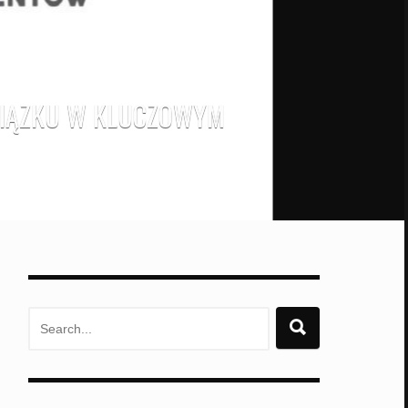
WIĄZKU W KLUCZOWYM
Search
for: