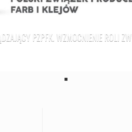
DZAJĄCY PZPFK. WZMOCNIENIE ROLI Z