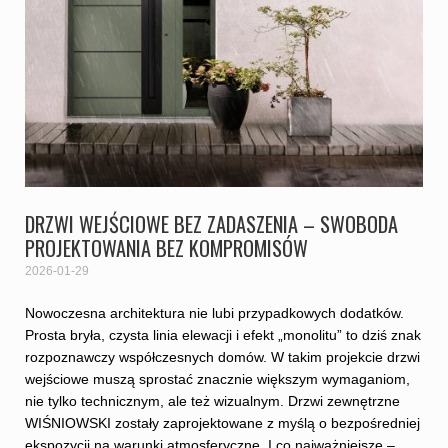
DRZWI WEJŚCIOWE BEZ ZADASZENIA – SWOBODA
PROJEKTOWANIA BEZ KOMPROMISÓW
2026-01-29
Nowoczesna architektura nie lubi przypadkowych dodatków.
Prosta bryła, czysta linia elewacji i efekt „monolitu” to dziś znak
rozpoznawczy współczesnych domów. W takim projekcie drzwi
wejściowe muszą sprostać znacznie większym wymaganiom,
nie tylko technicznym, ale też wizualnym. Drzwi zewnętrzne
WIŚNIOWSKI zostały zaprojektowane z myślą o bezpośredniej
ekspozycji na warunki atmosferyczne. I co najważniejsze –