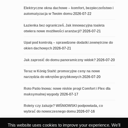
Elektryczne okna dachowe – komfort, bezpieczeństwo i
automatyzacja w Twoim domu
2026-07-22
Łazienka bez ograniczeń. Jak innowacyjna toaleta
otwiera nowe możliwości aranżacji?
2026-07-21
Upał pod kontrolą – sprawdzone dodatki zewnętrzne do
okien dachowych
2026-07-21
Jak zaprosić do domu panoramiczny widok?
2026-07-20
Teraz w König Stahl: promocyjne ceny na nowe
narzędzia do wkrętów grzybkowych
2026-07-20
Roto Patio Inowa: nowe niskie progi Comfort i Flex dla
maksymalnej wygody
2026-07-17
Rolety czy żaluzje? WIŚNIOWSKI podpowiada, co
wybrać do nowoczesnego domu
2026-07-16
This website uses cookies to improve your experience. We'll