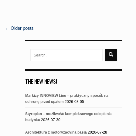
POSTS
←
Older posts
NAVIGATION
Search
for:
THE NEW NEWS!
Markizy INNOVIEW Line – praktyczny sposób na
ochronę przed upałem
2026-08-05
Styropian – możliwość kompleksowego ocieplenia
budynku
2026-07-30
Architektura z motoryzacyjną pasją
2026-07-28