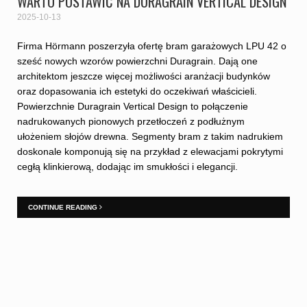
WARTO POSTAWIĆ NA DURAGRAIN VERTICAL DESIGN
2025-10-13
Firma Hörmann poszerzyła ofertę bram garażowych LPU 42 o
sześć nowych wzorów powierzchni Duragrain. Dają one
architektom jeszcze więcej możliwości aranżacji budynków
oraz dopasowania ich estetyki do oczekiwań właścicieli.
Powierzchnie Duragrain Vertical Design to połączenie
nadrukowanych pionowych przetłoczeń z podłużnym
ułożeniem słojów drewna. Segmenty bram z takim nadrukiem
doskonale komponują się na przykład z elewacjami pokrytymi
cegłą klinkierową, dodając im smukłości i elegancji.
CONTINUE READING