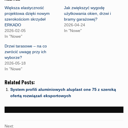
s
s
s
h
h
h
Większa elastyczność
Jak zwiększyć wygodę
a
a
a
r
r
r
projektowa dzięki nowym
użytkowania okien, drzwi i
e
e
e
szerokościom skrzydeł
bramy garażowej?
o
o
o
n
n
n
ERKADO
2026-04-24
F
T
W
2026-02-05
In "Nowe"
a
w
h
c
i
a
In "Nowe"
e
t
t
b
t
s
Drzwi tarasowe – na co
o
e
A
o
r
p
zwrócić uwagę przy ich
k
(
p
wyborze?
(
O
(
O
p
O
2026-05-18
p
e
p
In "Nowe"
e
n
e
n
s
n
s
i
s
i
n
i
Related Posts:
n
n
n
n
e
n
System profili aluminiowych aluplast one 75 z szeroką
e
w
e
w
w
w
ofertą rozwiązań eksportowych
w
i
w
i
n
i
n
d
n
d
o
d
o
w
o
w
)
w
)
)
PORTFOLIO
Next: