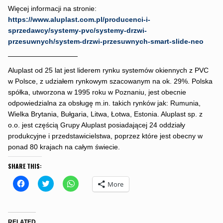
Więcej informacji na stronie:
https://www.aluplast.com.pl/producenci-i-
sprzedawcy/systemy-pvc/systemy-drzwi-
przesuwnych/system-drzwi-przesuwnych-smart-slide-neo
——————————
Aluplast od 25 lat jest liderem rynku systemów okiennych z PVC
w Polsce, z udziałem rynkowym szacowanym na ok. 29%. Polska
spółka, utworzona w 1995 roku w Poznaniu, jest obecnie
odpowiedzialna za obsługę m.in. takich rynków jak: Rumunia,
Wielka Brytania, Bułgaria, Litwa, Łotwa, Estonia. Aluplast sp. z
o.o. jest częścią Grupy Aluplast posiadającej 24 oddziały
produkcyjne i przedstawicielstwa, poprzez które jest obecny w
ponad 80 krajach na całym świecie.
SHARE THIS:
C
C
C
More
l
l
l
i
i
i
c
c
c
k
k
k
t
t
t
o
o
o
RELATED