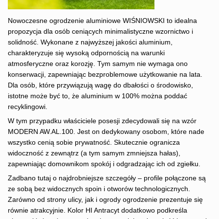
Nowoczesne ogrodzenie aluminiowe WIŚNIOWSKI to idealna
propozycja dla osób ceniących minimalistyczne wzornictwo i
solidność. Wykonane z najwyższej jakości aluminium,
charakteryzuje się wysoką odpornością na warunki
atmosferyczne oraz korozję. Tym samym nie wymaga ono
konserwacji, zapewniając bezproblemowe użytkowanie na lata.
Dla osób, które przywiązują wagę do dbałości o środowisko,
istotne może być to, że aluminium w 100% można poddać
recyklingowi.
W tym przypadku właściciele posesji zdecydowali się na wzór
MODERN AW.AL.100. Jest on dedykowany osobom, które nade
wszystko cenią sobie prywatność. Skutecznie ogranicza
widoczność z zewnątrz (a tym samym zmniejsza hałas),
zapewniając domownikom spokój i odgradzając ich od zgiełku.
Zadbano tutaj o najdrobniejsze szczegóły – profile połączone są
ze sobą bez widocznych spoin i otworów technologicznych.
Zarówno od strony ulicy, jak i ogrody ogrodzenie prezentuje się
równie atrakcyjnie. Kolor HI Antracyt dodatkowo podkreśla