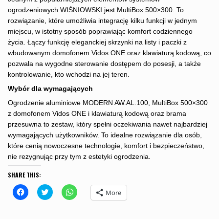
ogrodzeniowych WIŚNIOWSKI jest MultiBox 500×300. To
rozwiązanie, które umożliwia integrację kilku funkcji w jednym
miejscu, w istotny sposób poprawiając komfort codziennego
życia. Łączy funkcję eleganckiej skrzynki na listy i paczki z
wbudowanym domofonem Vidos ONE oraz klawiaturą kodową, co
pozwala na wygodne sterowanie dostępem do posesji, a także
kontrolowanie, kto wchodzi na jej teren.
Wybór dla wymagających
Ogrodzenie aluminiowe MODERN AW.AL.100, MultiBox 500×300
z domofonem Vidos ONE i klawiaturą kodową oraz brama
przesuwna to zestaw, który spełni oczekiwania nawet najbardziej
wymagających użytkowników. To idealne rozwiązanie dla osób,
które cenią nowoczesne technologie, komfort i bezpieczeństwo,
nie rezygnując przy tym z estetyki ogrodzenia.
SHARE THIS:
C
C
C
More
l
l
l
i
i
i
c
c
c
k
k
k