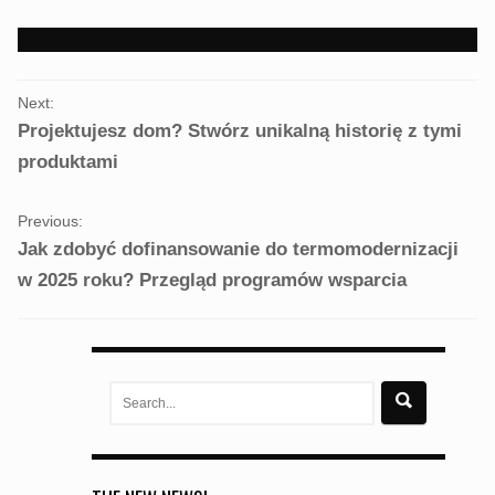
)
)
PORTFOLIO
Next:
NAVIGATION
Projektujesz dom? Stwórz unikalną historię z tymi
produktami
Previous:
Jak zdobyć dofinansowanie do termomodernizacji
w 2025 roku? Przegląd programów wsparcia
Search
for: