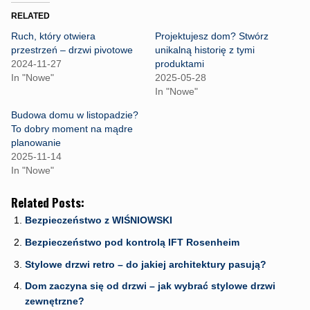
t
t
t
o
o
o
RELATED
s
s
s
h
h
h
Ruch, który otwiera
Projektujesz dom? Stwórz
a
a
a
r
r
r
przestrzeń – drzwi pivotowe
unikalną historię z tymi
e
e
e
2024-11-27
produktami
o
o
o
n
n
n
In "Nowe"
2025-05-28
F
T
W
In "Nowe"
a
w
h
c
i
a
e
t
t
Budowa domu w listopadzie?
b
t
s
To dobry moment na mądre
o
e
A
o
r
p
planowanie
k
(
p
2025-11-14
(
O
(
O
p
O
In "Nowe"
p
e
p
e
n
e
n
s
n
Related Posts:
s
i
s
i
n
i
n
n
n
Bezpieczeństwo z WIŚNIOWSKI
n
e
n
e
w
e
Bezpieczeństwo pod kontrolą IFT Rosenheim
w
w
w
w
i
w
Stylowe drzwi retro – do jakiej architektury pasują?
i
n
i
n
d
n
d
o
d
Dom zaczyna się od drzwi – jak wybrać stylowe drzwi
o
w
o
w
)
w
zewnętrzne?